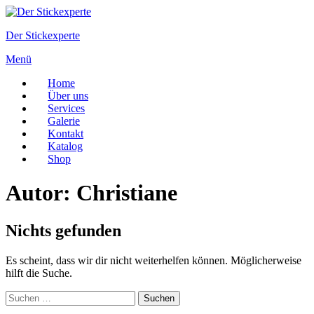
Zum
Inhalt
Der Stickexperte
springen
Menü
Home
Über uns
Services
Galerie
Kontakt
Katalog
Shop
Autor:
Christiane
Nichts gefunden
Es scheint, dass wir dir nicht weiterhelfen können. Möglicherweise
hilft die Suche.
Suchen
nach: