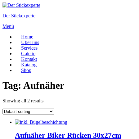
Zum
Inhalt
Der Stickexperte
springen
Menü
Home
Über uns
Services
Galerie
Kontakt
Katalog
Shop
Tag:
Aufnäher
Showing all 2 results
Aufnäher Biker Rücken 30x27cm