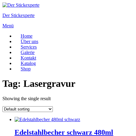
Zum
Inhalt
Der Stickexperte
springen
Menü
Home
Über uns
Services
Galerie
Kontakt
Katalog
Shop
Tag:
Lasergravur
Showing the single result
Edelstahlbecher schwarz 480ml