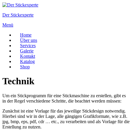
Zum
Inhalt
Der Stickexperte
springen
Menü
Home
Über uns
Services
Galerie
Kontakt
Katalog
Shop
Technik
Um ein Stickprogramm für eine Stickmaschine zu erstellen, gibt es
in der Regel verschiedene Schritte, die beachtet werden müssen:
Zunächst ist eine Vorlage für das jeweilige Stickdesign notwendig.
Hierbei sind wir in der Lage, alle gängigen Grafikformate, wie z.B.
jpg, bmp, eps, pdf, cdr … etc., zu verarbeiten und als Vorlage für die
Erstellung zu nutzen.