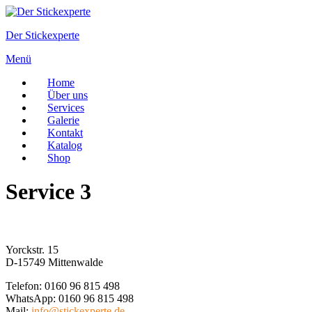
Zum
Inhalt
Der Stickexperte
springen
Menü
Home
Über uns
Services
Galerie
Kontakt
Katalog
Shop
Service 3
Yorckstr. 15
D-15749 Mittenwalde
Telefon: 0160 96 815 498
WhatsApp: 0160 96 815 498
Mail:
info@stickexperte.de