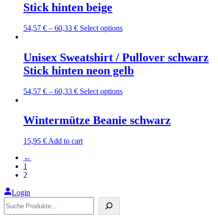
Stick hinten beige
This
54,57
€
–
60,33
€
Select options
product
has
multiple
Unisex Sweatshirt / Pullover schwarz
variants.
Stick hinten neon gelb
The
options
may
This
54,57
€
–
60,33
€
Select options
be
product
chosen
has
on
multiple
Wintermütze Beanie schwarz
the
variants.
product
The
15,95
€
Add to cart
page
options
may
←
be
1
chosen
2
on
the
Login
product
Suche
page