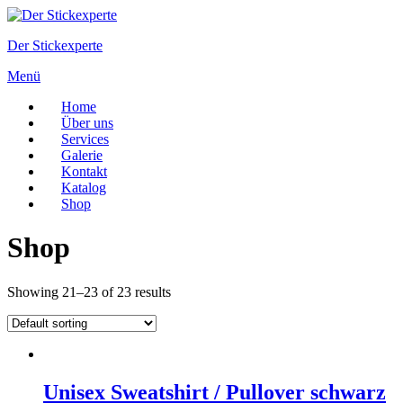
Zum
Inhalt
Der Stickexperte
springen
Menü
Home
Über uns
Services
Galerie
Kontakt
Katalog
Shop
Shop
Showing 21–23 of 23 results
Unisex Sweatshirt / Pullover schwarz