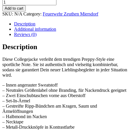
College-
Sweatjacke
Add to cart
dunkel
SKU:
N/A
Category:
Feuerwehr Zeuthen Miersdorf
blau/weiß
quantity
Description
Additional information
Reviews (0)
Description
Diese Collegejacke verleiht dem trendigen Preppy-Style eine
sportliche Note. Sie ist authentisch und vielseitig kombinierbar,
sodass sie garantiert Dein neuer Lieblingsbegleiter in jeder Situation
wird.
– Innen angerauter Sweatstoff
– Neutrales Größenlabel ohne Branding, für Nackendruck geeignet
– Zwei Einschubtaschen vorne aus Oberstoff
– Set-In-Ärmel
– Gestreifte Ripp-Bündchen am Kragen, Saum und
Ärmelöffnungen
– Halbmond im Nacken
– Necktape
– Metall-Druckknöpfe in Kontrastfarbe