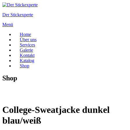
Zum
Inhalt
Der Stickexperte
springen
Menü
Home
Über uns
Services
Galerie
Kontakt
Katalog
Shop
Shop
College-Sweatjacke dunkel
blau/weiß