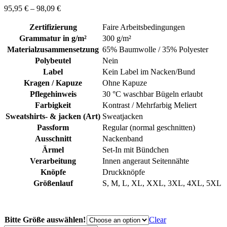
95,95
€
–
98,09
€
Zertifizierung
Faire Arbeitsbedingungen
Grammatur in g/m²
300 g/m²
Materialzusammensetzung
65% Baumwolle / 35% Polyester
Polybeutel
Nein
Label
Kein Label im Nacken/Bund
Kragen / Kapuze
Ohne Kapuze
Pflegehinweis
30 °C waschbar Bügeln erlaubt
Farbigkeit
Kontrast / Mehrfarbig Meliert
Sweatshirts- & jacken (Art)
Sweatjacken
Passform
Regular (normal geschnitten)
Ausschnitt
Nackenband
Ärmel
Set-In mit Bündchen
Verarbeitung
Innen angeraut Seitennähte
Knöpfe
Druckknöpfe
Größenlauf
S, M, L, XL, XXL, 3XL, 4XL, 5XL
Bitte Größe auswählen!
Clear