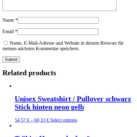
Name
*
Email
*
Name, E-Mail-Adresse und Website in diesem Browser für
meinen nächsten Kommentar speichern.
Related products
Unisex Sweatshirt / Pullover schwarz
Stick hinten neon gelb
This
54,57
€
–
60,33
€
Select options
product
has
multiple