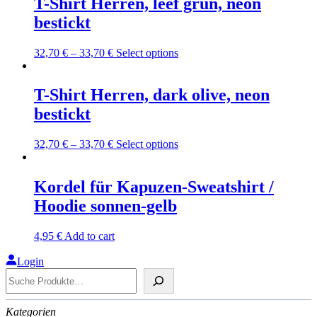
T-Shirt Herren, leef grün, neon
variants.
bestickt
The
options
may
This
32,70
€
–
33,70
€
Select options
be
product
chosen
has
on
multiple
T-Shirt Herren, dark olive, neon
the
variants.
bestickt
product
The
page
options
may
This
32,70
€
–
33,70
€
Select options
be
product
chosen
has
on
multiple
Kordel für Kapuzen-Sweatshirt /
the
variants.
Hoodie sonnen-gelb
product
The
page
options
may
4,95
€
Add to cart
be
chosen
Login
on
Suche
the
product
page
Kategorien