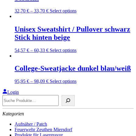
options
may
This
32,70
€
–
33,70
€
Select options
be
product
chosen
has
on
multiple
Unisex Sweatshirt / Pullover schwarz
the
variants.
Stick hinten beige
product
The
page
options
may
This
54,57
€
–
60,33
€
Select options
be
product
chosen
has
on
multiple
College-Sweatjacke dunkel blau/weiß
the
variants.
product
The
This
95,95
€
–
98,09
€
Select options
page
options
product
may
has
Login
be
Suche
multiple
chosen
variants.
on
The
the
Kategorien
options
product
may
page
Aufnäher / Patch
be
Feuerwehr Zeuthen Miersdorf
chosen
Produkte für Lasergravur
on