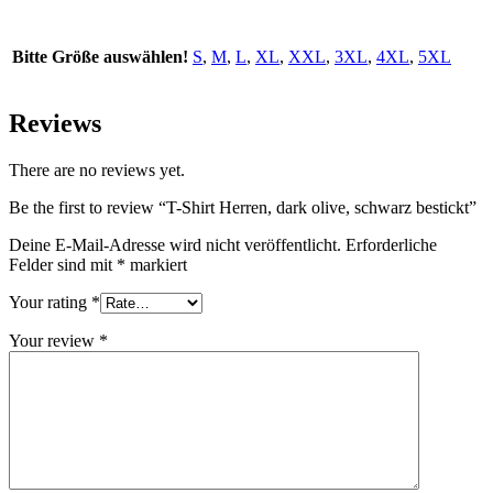
Bitte Größe auswählen!
S
,
M
,
L
,
XL
,
XXL
,
3XL
,
4XL
,
5XL
Reviews
There are no reviews yet.
Be the first to review “T-Shirt Herren, dark olive, schwarz bestickt”
Deine E-Mail-Adresse wird nicht veröffentlicht.
Erforderliche
Felder sind mit
*
markiert
Your rating
*
Your review
*