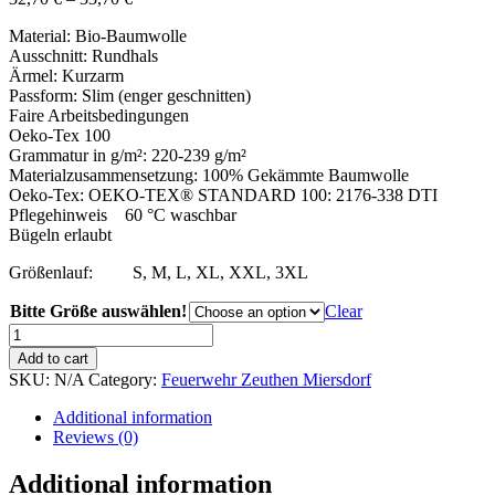
Material: Bio-Baumwolle
Ausschnitt: Rundhals
Ärmel: Kurzarm
Passform: Slim (enger geschnitten)
Faire Arbeitsbedingungen
Oeko-Tex 100
Grammatur in g/m²: 220-239 g/m²
Materialzusammensetzung: 100% Gekämmte Baumwolle
Oeko-Tex: OEKO-TEX® STANDARD 100: 2176-338 DTI
Pflegehinweis 60 °C waschbar
Bügeln erlaubt
Größenlauf: S, M, L, XL, XXL, 3XL
Bitte Größe auswählen!
Clear
T-
Shirt
Add to cart
Herren,
SKU:
N/A
Category:
Feuerwehr Zeuthen Miersdorf
dark
olive,
Additional information
schwarz
Reviews (0)
bestickt
quantity
Additional information