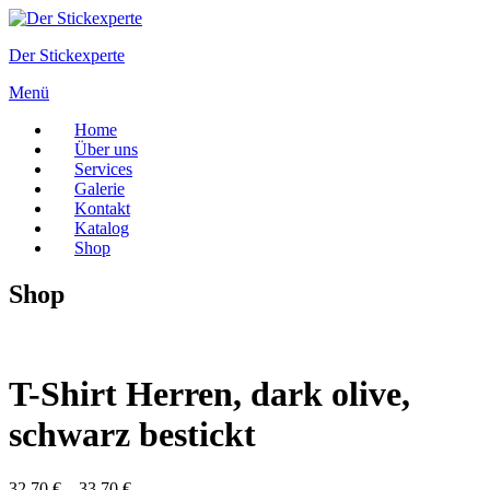
Zum
Inhalt
Der Stickexperte
springen
Menü
Home
Über uns
Services
Galerie
Kontakt
Katalog
Shop
Shop
T-Shirt Herren, dark olive,
schwarz bestickt
32,70
€
–
33,70
€