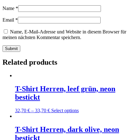
Name
*
Email
*
Name, E-Mail-Adresse und Website in diesem Browser für
meinen nächsten Kommentar speichern.
Related products
T-Shirt Herren, leef grün, neon
bestickt
This
32,70
€
–
33,70
€
Select options
product
has
multiple
T-Shirt Herren, dark olive, neon
variants.
bestickt
The